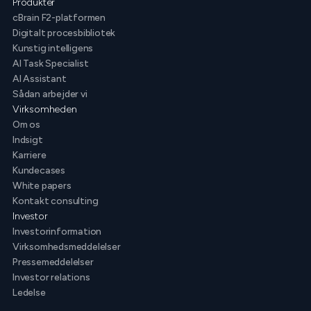
Produkter
cBrain F2-platformen
Digitalt procesbibliotek
Kunstig intelligens
AI Task Specialist
AI Assistant
Sådan arbejder vi
Virksomheden
Om os
Indsigt
Karriere
Kundecases
White papers
Kontakt consulting
Investor
Investorinformation
Virksomhedsmeddelelser
Pressemeddelelser
Investor relations
Ledelse