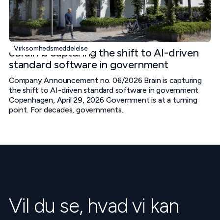
Virksomhedsmeddelelse
cBrain is capturing the shift to AI-driven
standard software in government
Company Announcement no. 06/2026 Brain is capturing
the shift to AI-driven standard software in government
Copenhagen, April 29, 2026 Government is at a turning
point. For decades, governments...
Vil du se, hvad vi kan