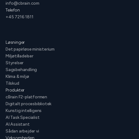
info@cbrain.com
Telefon
+45 7216 1811
Løsninger
Det papirløse ministerium
Miljøtilladelser
Styrelser
Sagsbehandling
Klima & miljø
Tilskud
Produkter
cBrain F2-platformen
Digitalt procesbibliotek
Kunstig intelligens
AI Task Specialist
AI Assistant
Sådan arbejder vi
Virksomheden