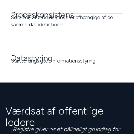
Proceskonsistens
Sørg for, at arbejdsgange er afhængige af de
samme datadefintioner.
Datastyring
Støtte langsigtet informationsstyring.
Værdsat af offentlige
ledere
„Registre giver os et pålideligt grundlag for