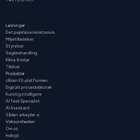
Løsninger
Det papirløse ministerium
Miljøtilladelser
Styrelser
Sagsbehandling
Klima & miljø
Tilskud
Produkter
cBrain F2-platformen
Digitalt procesbibliotek
Kunstig intelligens
AI Task Specialist
AI Assistant
Sådan arbejder vi
Virksomheden
Om os
Indsigt