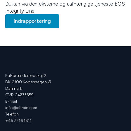
Du kan
via den eksterne og uafhængige tjeneste EQS
Integrity Line.
Indrapportering
Kalkbrænderiløbskaj 2
DK-2100 Kopenhagen Ø
Danmark
CVR: 24233359
E-mail
info@cbrain.com
Telefon
+45 7216 1811