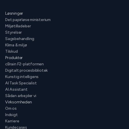
Løsninger
Det papirløse ministerium
Miljøtilladelser
Styrelser
Sagsbehandling
Klima & miljø
Tilskud
Produkter
cBrain F2-platformen
Digitalt procesbibliotek
Kunstig intelligens
AI Task Specialist
AI Assistant
Sådan arbejder vi
Virksomheden
Om os
Indsigt
Karriere
Kundecases