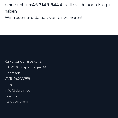
gerne unter
+45 3149 6444
, solltest du noch Fragen
haben.
Wir freuen uns darauf, von dir zu hören!
Kalkbrænderiløbskaj 2
DK-2100 Kopenhagen Ø
Danmark
CVR: 24233359
E-mail
info@cbrain.com
Telefon
+45 7216 1811