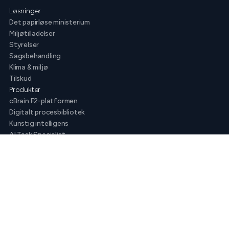
Løsninger
Det papirløse ministerium
Miljøtilladelser
Styrelser
Sagsbehandling
Klima & miljø
Tilskud
Produkter
cBrain F2-platformen
Digitalt procesbibliotek
Kunstig intelligens
AI Task Specialist
AI Assistant
Sådan arbejder vi
Virksomheden
Om os
Indsigt
Karriere
Kundecases
White papers