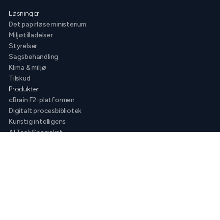
Løsninger
Det papirløse ministerium
Miljøtilladelser
Styrelser
Sagsbehandling
Klima & miljø
Tilskud
Produkter
cBrain F2-platformen
Digitalt procesbibliotek
Kunstig intelligens
AI Task Specialist
AI Assistant
Sådan arbejder vi
Virksomheden
Om os
Indsigt
Karriere
Kundecases
White papers