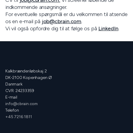
CV til
job@cbrain.com.
Vi screener løbende de
indkommende ansøgninger.
For eventuelle spørgsmål er du velkommen til atsende
os en e-mail på
job@cbrain.com
.
Vi vil også opfordre dig til at følge os på
LinkedIn
.
Kalkbrænderiløbskaj 2
DK-2100 Kopenhagen Ø
Danmark
CVR: 24233359
E-mail
info@cbrain.com
Telefon
+45 7216 1811