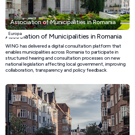
Association of Municipalities in Romania
Europa
Association of Municipalities in Romania
WING has delivered a digital consultation platform that
enables municipalities across Romania to participate in
structured hearing and consultation processes on new
national legislation affecting local government, improving
collaboration, transparency and policy feedback.