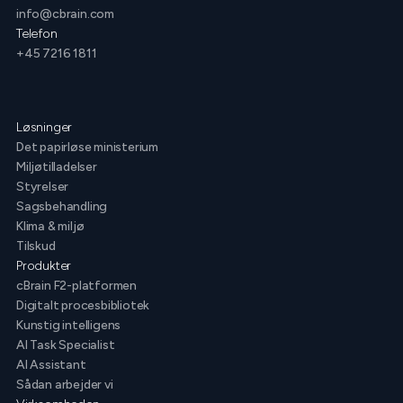
info@cbrain.com
Telefon
+45 7216 1811
Løsninger
Det papirløse ministerium
Miljøtilladelser
Styrelser
Sagsbehandling
Klima & miljø
Tilskud
Produkter
cBrain F2-platformen
Digitalt procesbibliotek
Kunstig intelligens
AI Task Specialist
AI Assistant
Sådan arbejder vi