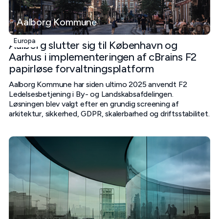
Aalborg Kommune
Europa
Aalborg slutter sig til København og
Aarhus i implementeringen af cBrains F2
papirløse forvaltningsplatform
Aalborg Kommune har siden ultimo 2025 anvendt F2
Ledelsesbetjening i By- og Landskabsafdelingen.
Løsningen blev valgt efter en grundig screening af
arkitektur, sikkerhed, GDPR, skalerbarhed og driftsstabilitet.