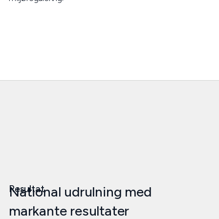
Resultat
National udrulning med
markante resultater