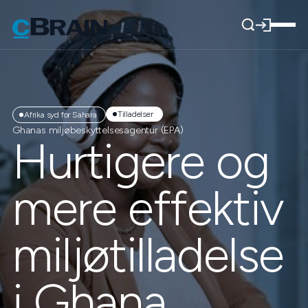
Tilladelser
Afrika syd for Sahara
Ghanas miljøbeskyttelsesagentur (EPA)
Hurtigere og
mere effektiv
miljøtilladelse
i Ghana