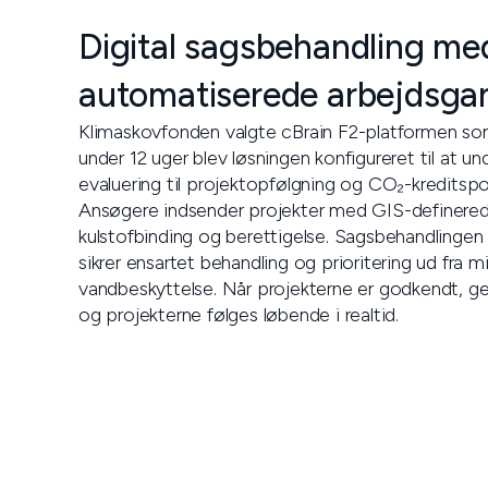
Digital sagsbehandling me
automatiserede arbejdsga
Klimaskovfonden valgte cBrain F2-platformen som 
under 12 uger blev løsningen konfigureret til at u
evaluering til projektopfølgning og CO₂-kreditspo
Ansøgere indsender projekter med GIS-definerede
kulstofbinding og berettigelse. Sagsbehandlingen
sikrer ensartet behandling og prioritering ud fra
vandbeskyttelse. Når projekterne er godkendt, g
og projekterne følges løbende i realtid.