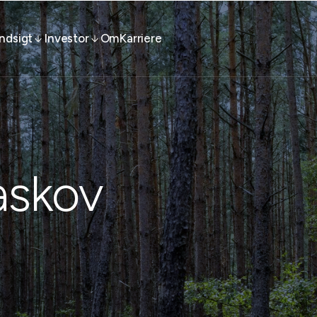
Indsigt
Investor
Om
Karriere
maskov