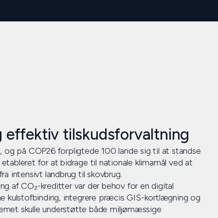
effektiv tilskudsforvaltning
, og på COP26 forpligtede 100 lande sig til at standse
ableret for at bidrage til nationale klimamål ved at
a intensivt landbrug til skovbrug.
ing af CO₂-kreditter var der behov for en digital
e kulstofbinding, integrere præcis GIS-kortlægning og
ystemet skulle understøtte både miljømæssige