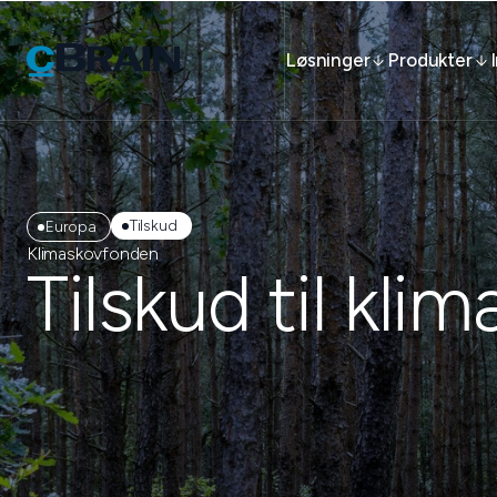
Løsninger
Produkter
Tilskud
Europa
Klimaskovfonden
Tilskud til kli