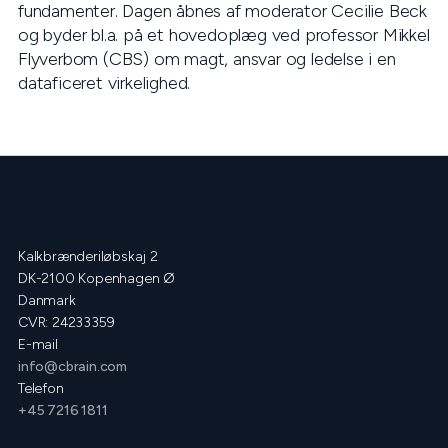
fundamenter. Dagen åbnes af moderator Cecilie Beck
og byder bl.a. på et hovedoplæg ved professor Mikkel
Flyverbom (CBS) om magt, ansvar og ledelse i en
dataficeret virkelighed.
Kalkbrænderiløbskaj 2
DK-2100 Kopenhagen Ø
Danmark
CVR: 24233359
E-mail
info@cbrain.com
Telefon
+45 7216 1811