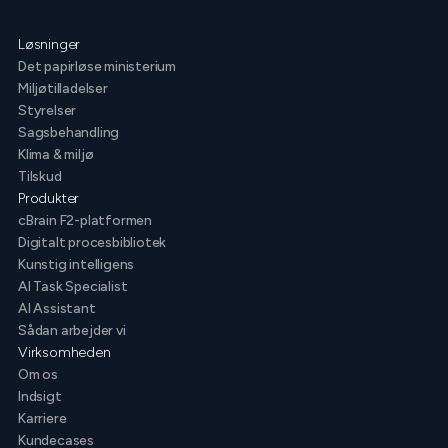
Løsninger
Det papirløse ministerium
Miljøtilladelser
Styrelser
Sagsbehandling
Klima & miljø
Tilskud
Produkter
cBrain F2-platformen
Digitalt procesbibliotek
Kunstig intelligens
AI Task Specialist
AI Assistant
Sådan arbejder vi
Virksomheden
Om os
Indsigt
Karriere
Kundecases