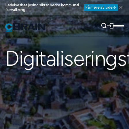
Ledelsesbetjening sikrer bedre kommunal
Få mere at vide
forvaltning
Digitalisering