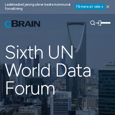
Ledelsesbetjening sikrer bedre kommunal
Få mere at vide
forvaltning
Sixth UN
World Data
Forum