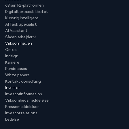
cBrain F2-platformen
Digitalt procesbibliotek
Kunstig intelligens
AI Task Specialist
AI Assistant
Sådan arbejder vi
Virksomheden
Om os
Indsigt
Karriere
Kundecases
White papers
Kontakt consulting
Investor
Investorinformation
Virksomhedsmeddelelser
Pressemeddelelser
Investor relations
Ledelse