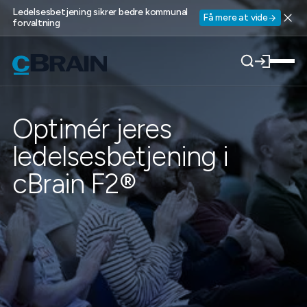
Ledelsesbetjening sikrer bedre kommunal
Få mere at vide
forvaltning
Optimér jeres
ledelsesbetjening i
cBrain F2®