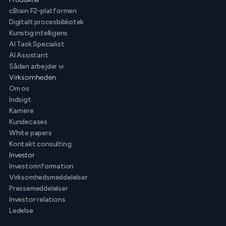
cBrain F2-platformen
Digitalt procesbibliotek
Kunstig intelligens
AI Task Specialist
AI Assistant
Sådan arbejder vi
Virksomheden
Om os
Indsigt
Karriere
Kundecases
White papers
Kontakt consulting
Investor
Investorinformation
Virksomhedsmeddelelser
Pressemeddelelser
Investor relations
Ledelse