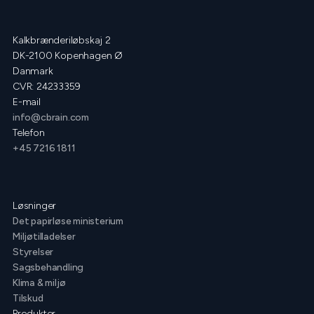
Kalkbrænderiløbskaj 2
DK-2100 Kopenhagen Ø
Danmark
CVR: 24233359
E-mail
info@cbrain.com
Telefon
+45 7216 1811
Løsninger
Det papirløse ministerium
Miljøtilladelser
Styrelser
Sagsbehandling
Klima & miljø
Tilskud
Produkter