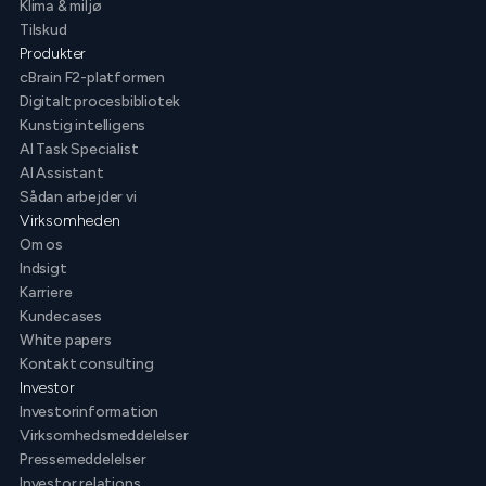
Klima & miljø
Tilskud
Produkter
cBrain F2-platformen
Digitalt procesbibliotek
Kunstig intelligens
AI Task Specialist
AI Assistant
Sådan arbejder vi
Virksomheden
Om os
Indsigt
Karriere
Kundecases
White papers
Kontakt consulting
Investor
Investorinformation
Virksomhedsmeddelelser
Pressemeddelelser
Investor relations