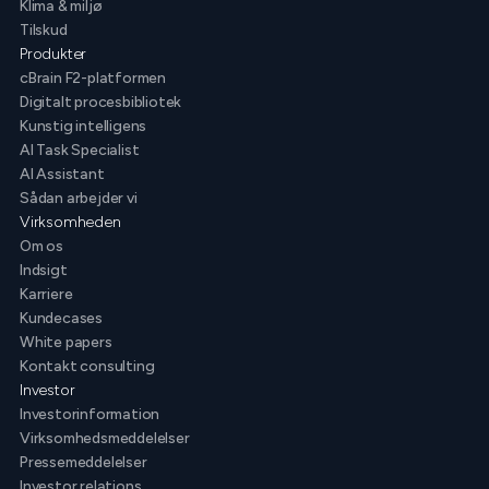
Klima & miljø
Tilskud
Produkter
cBrain F2-platformen
Digitalt procesbibliotek
Kunstig intelligens
AI Task Specialist
AI Assistant
Sådan arbejder vi
Virksomheden
Om os
Indsigt
Karriere
Kundecases
White papers
Kontakt consulting
Investor
Investorinformation
Virksomhedsmeddelelser
Pressemeddelelser
Investor relations