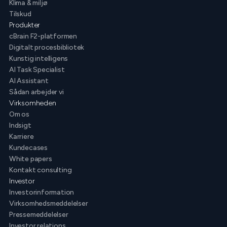
Klima & miljø
Tilskud
Produkter
cBrain F2-platformen
Digitalt procesbibliotek
Kunstig intelligens
AI Task Specialist
AI Assistant
Sådan arbejder vi
Virksomheden
Om os
Indsigt
Karriere
Kundecases
White papers
Kontakt consulting
Investor
Investorinformation
Virksomhedsmeddelelser
Pressemeddelelser
Investor relations