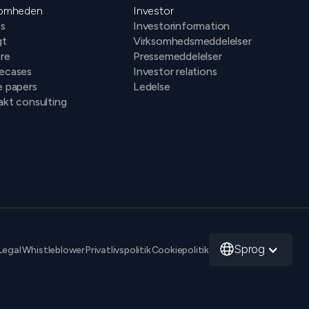
somheden
Investor
s
Investorinformation
gt
Virksomhedsmeddelelser
ere
Pressemeddelelser
ecases
Investor relations
e papers
Ledelse
kt consulting
Sprog
Legal
Whistleblower
Privatlivspolitik
Cookiepolitik