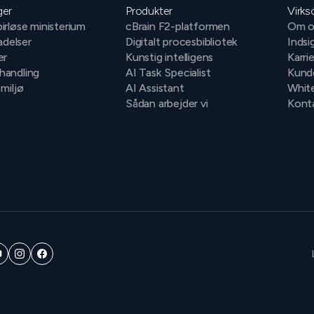
ger
Produkter
Virk
irløse ministerium
cBrain F2-platformen
Om o
ladelser
Digitalt procesbibliotek
Indsi
er
Kunstig intelligens
Karri
handling
AI Task Specialist
Kund
 miljø
AI Assistant
Whit
Sådan arbejder vi
Konta