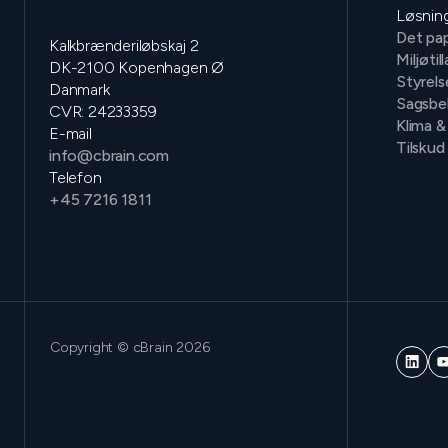
Løsnin
Det pap
Kalkbrænderiløbskaj 2
Miljøtil
DK-2100 Kopenhagen Ø
Styrels
Danmark
Sagsbe
CVR: 24233359
Klima &
E-mail
Tilskud
info@cbrain.com
Telefon
+45 7216 1811
Copyright © cBrain 2026