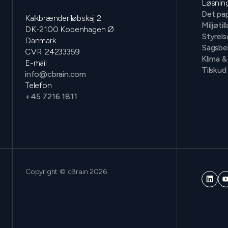
Løsnin
Det pap
Kalkbrænderiløbskaj 2
Miljøtil
DK-2100 Kopenhagen Ø
Styrels
Danmark
Sagsbe
CVR: 24233359
Klima &
E-mail
Tilskud
info@cbrain.com
Telefon
+45 7216 1811
Copyright © cBrain 2026