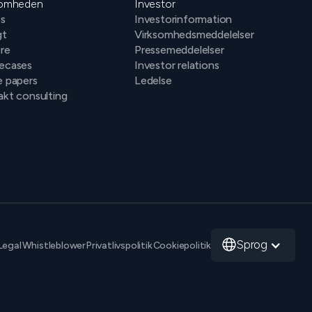
somheden
Investor
s
Investorinformation
gt
Virksomhedsmeddelelser
ere
Pressemeddelelser
ecases
Investor relations
e papers
Ledelse
kt consulting
Sprog
Legal
Whistleblower
Privatlivspolitik
Cookiepolitik