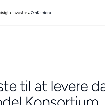
ndsigt
Investor
Om
Karriere
te til at levere da
del Konsortium