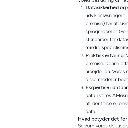
Vores beslutning om at 
Datasikkerhed og 
udvikler løsninger t
premise) for at sik
sprogmodeller. Genn
standarder for data
mindre specialisere
Praktisk erfaring:
V
premise. Denne erfa
arbejder på. Vores 
disse modeller beds
Ekspertise i dataa
data i vores AI-løsn
at identificere rel
data.
Hvad betyder det for
Selvom vores deltagels