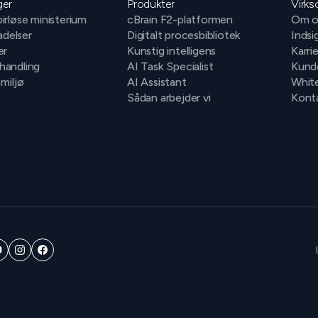
ger
Produkter
Virk
irløse ministerium
cBrain F2-platformen
Om o
ladelser
Digitalt procesbibliotek
Indsi
er
Kunstig intelligens
Karri
handling
AI Task Specialist
Kund
 miljø
AI Assistant
Whit
Sådan arbejder vi
Konta