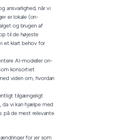
 ansvarlighed, når vi
ger er lokale (on-
alget og brugen af
op til de højeste
i et klart behov for
ntere AI-modeller on-
 som konsortiet
e med viden om, hvordan
ntligt tilgængeligt
et, da vi kan hjælpe med
es på de mest relevante
ændringer for jer som