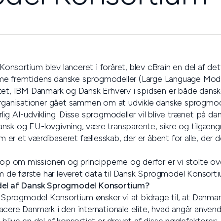
sortium blev lanceret i foråret, blev cBrain en del af dett
forme fremtidens danske sprogmodeller (Large Language Mod
tet, IBM Danmark og Dansk Erhverv i spidsen er både dansk
organisationer gået sammen om at udvikle danske sprogmod
ig AI-udvikling. Disse sprogmodeller vil blive trænet på da
sk og EU-lovgivning, være transparente, sikre og tilgængel
er et værdibaseret fællesskab, der er åbent for alle, der 
e op om missionen og principperne og derfor er vi stolte ov
om de første har leveret data til Dansk Sprogmodel Konsorti
 del af Dansk Sprogmodel Konsortium?
rogmodel Konsortium ønsker vi at bidrage til, at Danmark
 placere Danmark i den internationale elite, hvad angår anvend