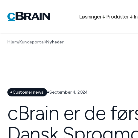
Løsninger
Produkter
I
Hjem
/
Kundeportal
/
Nyheder
Customer news
September 4, 2024
cBrain er de førs
Dansk Sprogmo