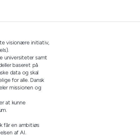
e visionære initiativ,
els).
e universiteter samt
eller baseret på
nske data og skal
ige for alle. Dansk
deler missionen og
er at kunne
um.
 får en ambitiøs
elsen af AI.