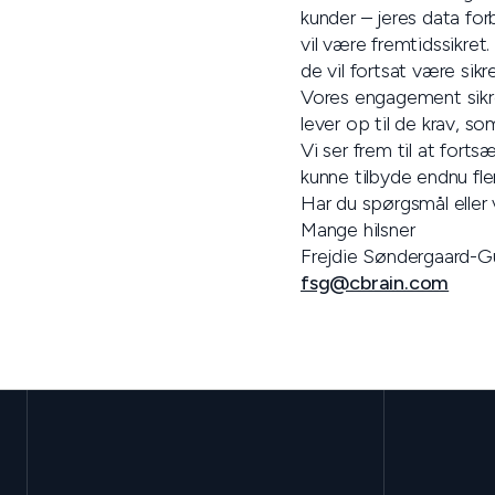
kunder – jeres data forbl
vil være fremtidssikre
de vil fortsat være sikr
Vores engagement sikrer
lever op til de krav, s
Vi ser frem til at forts
kunne tilbyde endnu fl
Har du spørgsmål eller 
Mange hilsner
Frejdie Søndergaard-
fsg@cbrain.com