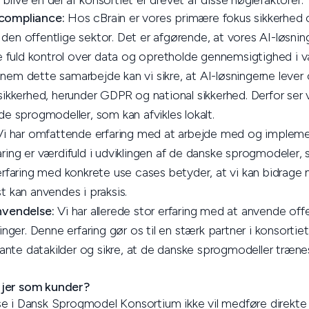
blive en del af konsortiet er drevet af disse nøglefaktorer:
compliance:
Hos cBrain er vores primære fokus sikkerhed og
il den offentlige sektor. Det er afgørende, at vores AI-løsnin
re fuld kontrol over data og opretholde gennemsigtighed i v
em dette samarbejde kan vi sikre, at AI-løsningerne lever 
sikkerhed, herunder GDPR og national sikkerhed. Derfor ser v
de sprogmodeller, som kan afvikles lokalt.
i har omfattende erfaring med at arbejde med og impleme
ring er værdifuld i udviklingen af de danske sprogmodeler,
erfaring med konkrete use cases betyder, at vi kan bidrag
t kan anvendes i praksis.
nvendelse:
Vi har allerede stor erfaring med at anvende offe
inger. Denne erfaring gør os til en stærk partner i konsorti
evante datakilder og sikre, at de danske sprogmodeller træn
 jer som kunder?
e i Dansk Sprogmodel Konsortium ikke vil medføre direkte 