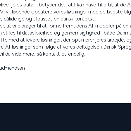
iver jeres data – betyder det, at I kan have tillid til, at de AI
t. Vi vil løbende opdatere vores løsninger med de bedste ti
e, pålidelige og tilpasset en dansk kontekst.
, at vi bidrager til at forme fremtidens AI-modeller på en 
om stilles til datasikkerhed og gennemsigtighed i både Danm
ætte med at levere løsninger, der optimerer jeres arbejde, og
ere AI-løsninger som følge af vores deltagelse i Dansk Spr
vil du vide mere, så kontakt os endelig.
Gudmandsen