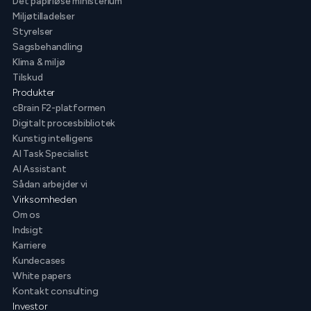
Det papirløse ministerium
Miljøtilladelser
Styrelser
Sagsbehandling
Klima & miljø
Tilskud
Produkter
cBrain F2-platformen
Digitalt procesbibliotek
Kunstig intelligens
AI Task Specialist
AI Assistant
Sådan arbejder vi
Virksomheden
Om os
Indsigt
Karriere
Kundecases
White papers
Kontakt consulting
Investor