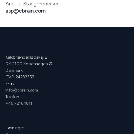
Anette Stang-Pedersen
asp@cbrain.com
Kalkbrænderiløbskaj 2
DK-2100 Kopenhagen Ø
Danmark
CVR: 24233359
E-mail
info@cbrain.com
Telefon
+45 7216 1811
Løsninger