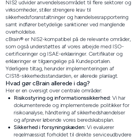
NIS2 udvider anvendelsesområdet til flere sektorer og
virksomheder, stiller strengere krav til
sikkerhedsforanstaltninger og hændelsesrapportering
samt indfører betydelige sanktioner ved manglende
overholdelse.
cBrain® er NIS2-kompatibel på de relevante områder,
som også understøttes af vores arbejde med ISO-
certificeringer og ISAE-erklæringer. Certifikater og
erklæringer er tilgængelige på Kundeportalen.
Yderligere tiltag, herunder implementeringen af
CIS18-sikkerhedsstandarden, er allerede planlagt.
Hvad gør cBrain allerede i dag?
Her er en oversigt over centrale områder:
Risikostyring og informationssikkerhed:
Vi har
dokumenterede og implementerede politikker for
risikoanalyse, håndtering af sikkerhedshændelser
og afprøver løbende vores beredskabsplan.
Sikkerhed i forsyningskæden:
Vi evaluerer
regelmæssigt forholdet til direkte serviceudbydere