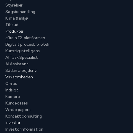
Styrelser
Sagsbehandling
Klima & miljø
Tilskud
Produkter
cBrain F2-platformen
Digitalt procesbibliotek
Kunstig intelligens
AI Task Specialist
AI Assistant
Sådan arbejder vi
Virksomheden
Om os
Indsigt
Karriere
Kundecases
White papers
Kontakt consulting
Investor
Investorinformation