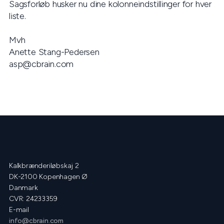
Sagsforløb husker nu dine kolonneindstillinger for hver
liste.
Mvh
Anette Stang-Pedersen
asp@cbrain.com
Kalkbrænderiløbskaj 2
DK-2100 Kopenhagen Ø
Danmark
CVR: 24233359
E-mail
info@cbrain.com