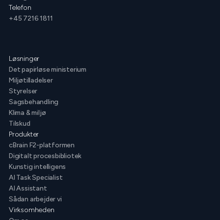
Telefon
+45 7216 1811
Løsninger
Det papirløse ministerium
Miljøtilladelser
Styrelser
Sagsbehandling
Klima & miljø
Tilskud
Produkter
cBrain F2-platformen
Digitalt procesbibliotek
Kunstig intelligens
AI Task Specialist
AI Assistant
Sådan arbejder vi
Virksomheden