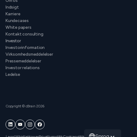
Om os
Indsigt
Karriere
Kundecases
White papers
Kontakt consulting
Investor
Investorinformation
Virksomhedsmeddelelser
Pressemeddelelser
Investor relations
Ledelse
Copyright © cBrain 2026
Sprog
Legal
Whistleblower
Privatlivspolitik
Cookiepolitik