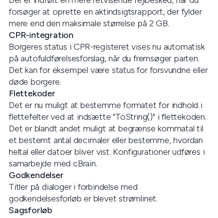
Der er indført en mere retvisende fejlbesked, når du
forsøger at oprette en aktindsigtsrapport, der fylder
mere end den maksimale størrelse på 2 GB.
CPR-integration
Borgeres status i CPR-registeret vises nu automatisk
på autofuldførelsesforslag, når du fremsøger parten.
Det kan for eksempel være status for forsvundne eller
døde borgere.
Flettekoder
Det er nu muligt at bestemme formatet for indhold i
flettefelter ved at indsætte "ToString()" i flettekoden.
Det er blandt andet muligt at begrænse kommatal til
et bestemt antal decimaler eller bestemme, hvordan
heltal eller datoer bliver vist. Konfigurationer udføres i
samarbejde med cBrain.
Godkendelser
Titler på dialoger i forbindelse med
godkendelsesforløb er blevet strømlinet.
Sagsforløb