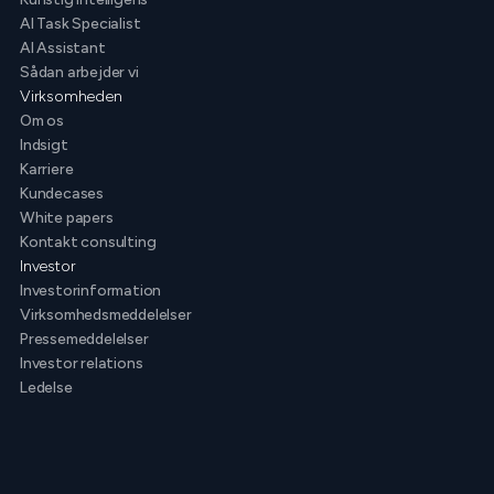
AI Task Specialist
AI Assistant
Sådan arbejder vi
Virksomheden
Om os
Indsigt
Karriere
Kundecases
White papers
Kontakt consulting
Investor
Investorinformation
Virksomhedsmeddelelser
Pressemeddelelser
Investor relations
Ledelse