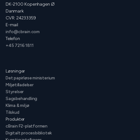
DK-2100 Kopenhagen Ø
Danmark
CVR: 24233359
E-mail
info@cbrain.com
Telefon
+45 7216 1811
Løsninger
Det papirløse ministerium
Miljøtilladelser
Styrelser
Sagsbehandling
Klima & miljø
Tilskud
Produkter
cBrain F2-platformen
Digitalt procesbibliotek
Kunstig intelligens