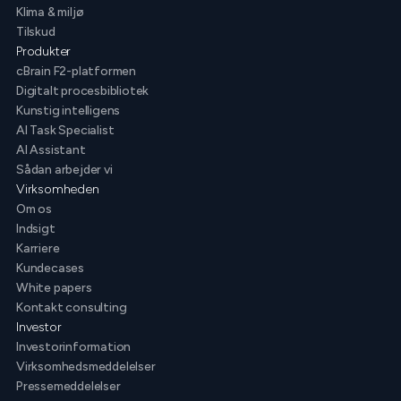
Klima & miljø
Tilskud
Produkter
cBrain F2-platformen
Digitalt procesbibliotek
Kunstig intelligens
AI Task Specialist
AI Assistant
Sådan arbejder vi
Virksomheden
Om os
Indsigt
Karriere
Kundecases
White papers
Kontakt consulting
Investor
Investorinformation
Virksomhedsmeddelelser
Pressemeddelelser