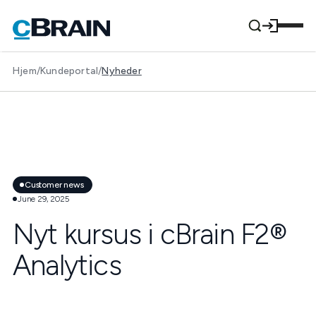
Hjem
/
Kundeportal
/
Nyheder
Customer news
June 29, 2025
Nyt kursus i cBrain F2®
Analytics