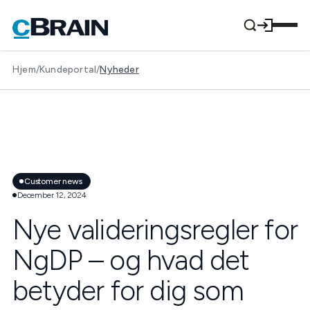
Hjem
/
Kundeportal
/
Nyheder
Customer news
December 12, 2024
Nye valideringsregler for
NgDP – og hvad det
betyder for dig som