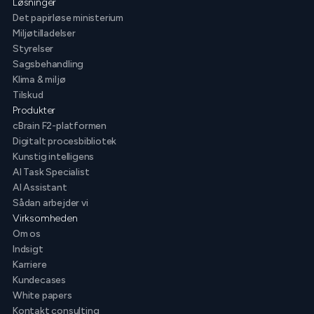
Løsninger
Det papirløse ministerium
Miljøtilladelser
Styrelser
Sagsbehandling
Klima & miljø
Tilskud
Produkter
cBrain F2-platformen
Digitalt procesbibliotek
Kunstig intelligens
AI Task Specialist
AI Assistant
Sådan arbejder vi
Virksomheden
Om os
Indsigt
Karriere
Kundecases
White papers
Kontakt consulting