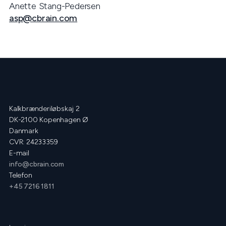
Anette Stang-Pedersen
asp@cbrain.com
Kalkbrænderiløbskaj 2
DK-2100 Kopenhagen Ø
Danmark
CVR: 24233359
E-mail
info@cbrain.com
Telefon
+45 7216 1811