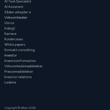
AI Task Specialist
AI Assistant
Sådan arbejder vi
Virksomheden
Om os
Indsigt
Karriere
Kundecases
White papers
Kontakt consulting
Investor
Investorinformation
Virksomhedsmeddelelser
Pressemeddelelser
Investor relations
Ledelse
Copyright © cBrain 2026