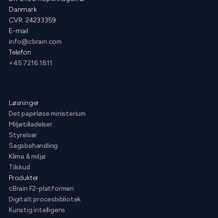
Danmark
CVR: 24233359
E-mail
info@cbrain.com
Telefon
+45 7216 1811
Løsninger
Det papirløse ministerium
Miljøtilladelser
Styrelser
Sagsbehandling
Klima & miljø
Tilskud
Produkter
cBrain F2-platformen
Digitalt procesbibliotek
Kunstig intelligens