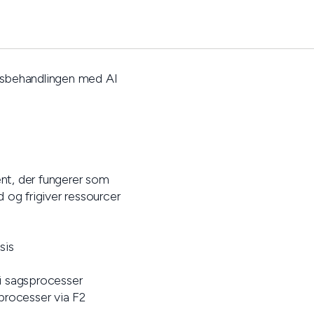
agsbehandlingen med AI
ent, der fungerer som
d og frigiver ressourcer
sis
i sagsprocesser
processer via F2