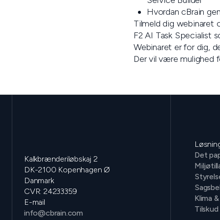
Service Builder
Hvordan cBrain gen
Tilmeld dig webinaret o
F2 AI Task Specialist so
‍Webinaret er for dig, d
Der vil være mulighed f
Løsnin
Det pap
Kalkbrænderiløbskaj 2
Miljøtil
DK-2100 Kopenhagen Ø
Styrels
Danmark
Sagsbe
CVR: 24233359
Klima &
E-mail
Tilskud
info@cbrain.com