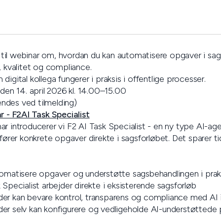
dig til webinar om, hvordan du kan automatisere opgaver i s
, kvalitet og compliance.
igital kollega fungerer i praksis i offentlige processer.
den 14. april 2026 kl. 14.00–15.00
endes ved tilmelding)
 - F2AI Task Specialist
nar introducerer vi F2 AI Task Specialist - en ny type AI-ag
dfører konkrete opgaver direkte i sagsforløbet. Det sparer ti
omatisere opgaver og understøtte sagsbehandlingen i prak
Specialist arbejder direkte i eksisterende sagsforløb
r kan bevare kontrol, transparens og compliance med AI 
r selv kan konfigurere og vedligeholde AI-understøttede 