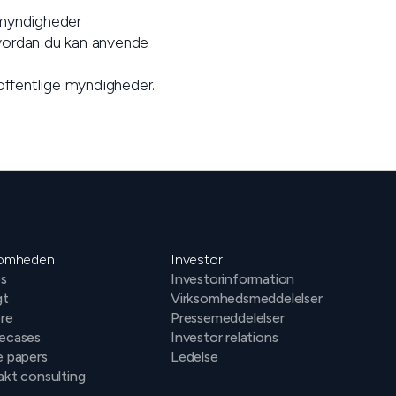
 myndigheder
 hvordan du kan anvende
i offentlige myndigheder.
somheden
Investor
s
Investorinformation
gt
Virksomhedsmeddelelser
ere
Pressemeddelelser
ecases
Investor relations
e papers
Ledelse
kt consulting