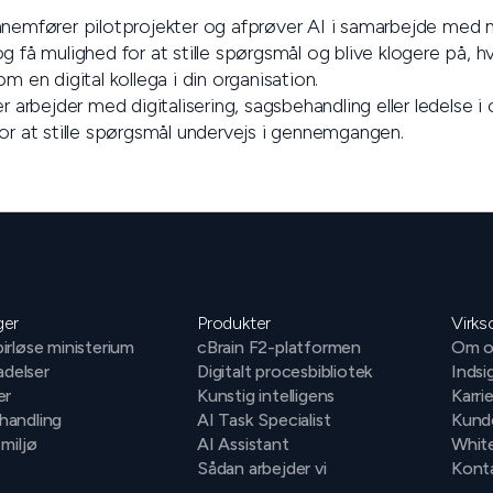
nemfører pilotprojekter og afprøver AI i samarbejde med
g få mulighed for at stille spørgsmål og blive klogere på,
m en digital kollega i din organisation.
er arbejder med digitalisering, sagsbehandling eller ledelse 
or at stille spørgsmål undervejs i gennemgangen.
ger
Produkter
Virk
irløse ministerium
cBrain F2-platformen
Om o
ladelser
Digitalt procesbibliotek
Indsi
er
Kunstig intelligens
Karri
handling
AI Task Specialist
Kund
 miljø
AI Assistant
Whit
Sådan arbejder vi
Konta