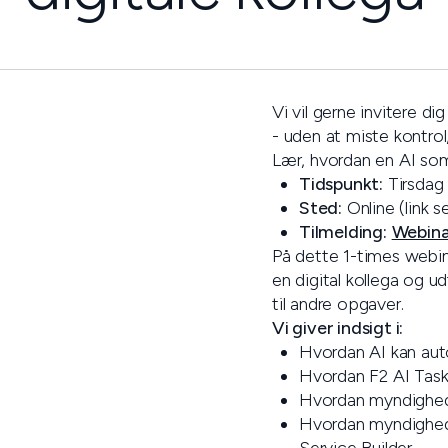
Vi vil gerne invitere 
- uden at miste kontrol
Lær, hvordan en AI som d
Tidspunkt:
Tirsdag 
Sted:
Online (link s
Tilmelding:
Webinar
‍‍På dette 1-times webi
en digital kollega og u
til andre opgaver.
Vi giver indsigt i:
Hvordan AI kan aut
Hvordan F2 AI Task 
Hvordan myndighede
Hvordan myndighede