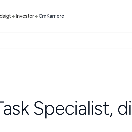
ndsigt
Investor
Om
Karriere
ask Specialist, d