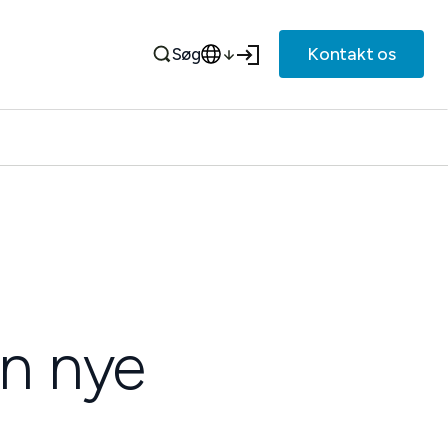
Kontakt os
Søg
in nye