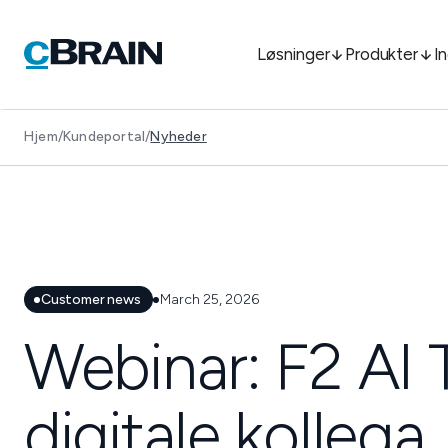
Løsninger
Produkter
I
Hjem
/
Kundeportal
/
Nyheder
Customer news
March 25, 2026
Webinar: F2 AI T
digitale kollega