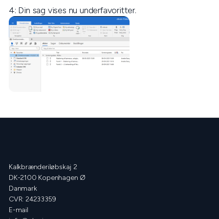
4: Din sag vises nu underfavoritter.
Kalkbrænderiløbskaj 2
DK-2100 Kopenhagen Ø
Danmark
CVR: 24233359
E-mail