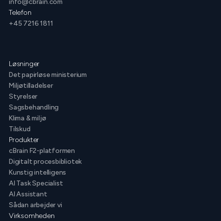
info@cbrain.com
Telefon
+45 7216 1811
Løsninger
Det papirløse ministerium
Miljøtilladelser
Styrelser
Sagsbehandling
Klima & miljø
Tilskud
Produkter
cBrain F2-platformen
Digitalt procesbibliotek
Kunstig intelligens
AI Task Specialist
AI Assistant
Sådan arbejder vi
Virksomheden