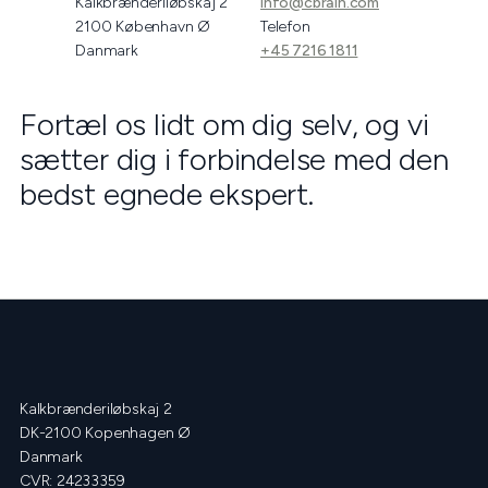
Kalkbrænderiløbskaj 2
info@cbrain.com
2100 København Ø
Telefon
Danmark
+45 7216 1811
Fortæl os lidt om dig selv, og vi
sætter dig i forbindelse med den
bedst egnede ekspert.
Kalkbrænderiløbskaj 2
DK-2100 Kopenhagen Ø
Danmark
CVR: 24233359