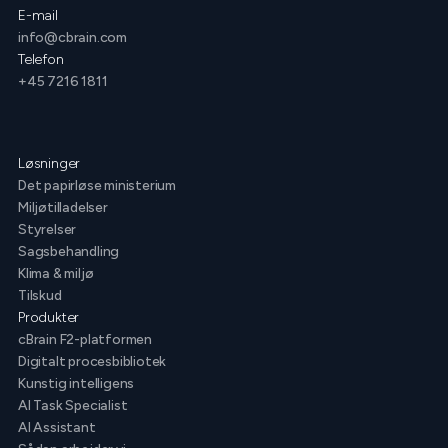
E-mail
info@cbrain.com
Telefon
+45 7216 1811
Løsninger
Det papirløse ministerium
Miljøtilladelser
Styrelser
Sagsbehandling
Klima & miljø
Tilskud
Produkter
cBrain F2-platformen
Digitalt procesbibliotek
Kunstig intelligens
AI Task Specialist
AI Assistant