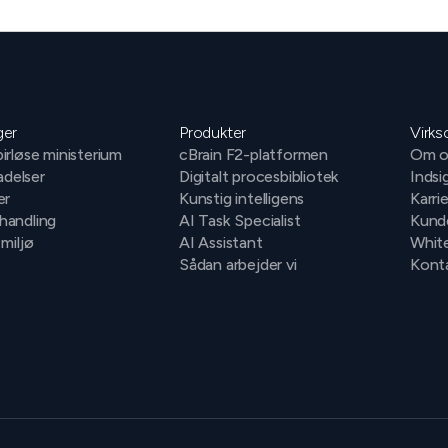
ger
Produkter
Virk
irløse ministerium
cBrain F2-platformen
Om o
ladelser
Digitalt procesbibliotek
Indsi
er
Kunstig intelligens
Karri
handling
AI Task Specialist
Kund
 miljø
AI Assistant
Whit
Sådan arbejder vi
Konta