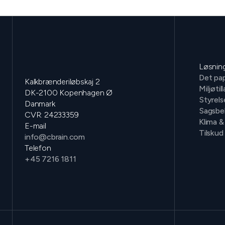
Løsnin
Det pap
Kalkbrænderiløbskaj 2
Miljøtil
DK-2100 Kopenhagen Ø
Styrels
Danmark
Sagsbe
CVR: 24233359
Klima &
E-mail
Tilskud
info@cbrain.com
Telefon
+45 7216 1811