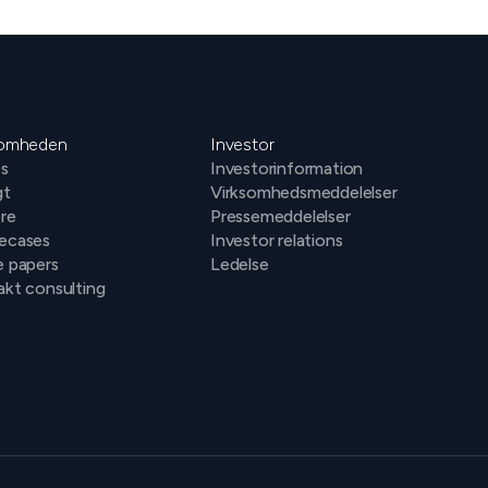
somheden
Investor
s
Investorinformation
gt
Virksomhedsmeddelelser
ere
Pressemeddelelser
ecases
Investor relations
e papers
Ledelse
kt consulting