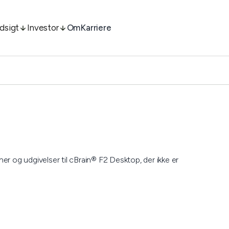
ndsigt
Investor
Om
Karriere
er og udgivelser til cBrain® F2 Desktop, der ikke er