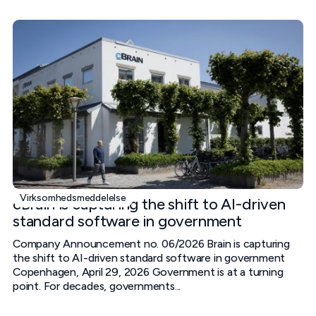
Virksomhedsmeddelelse
cBrain is capturing the shift to AI-driven
standard software in government
Company Announcement no. 06/2026 Brain is capturing
the shift to AI-driven standard software in government
Copenhagen, April 29, 2026 Government is at a turning
point. For decades, governments...