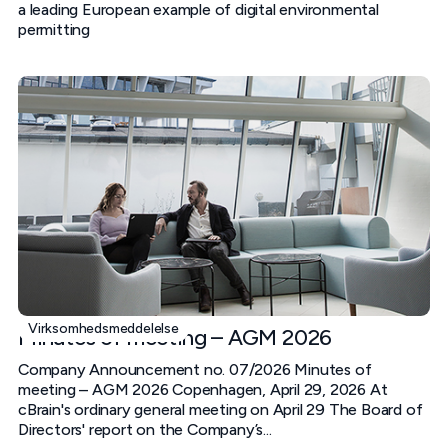
a leading European example of digital environmental
permitting
Virksomhedsmeddelelse
Minutes of meeting – AGM 2026
Company Announcement no. 07/2026 Minutes of
meeting – AGM 2026 Copenhagen, April 29, 2026 At
cBrain's ordinary general meeting on April 29 The Board of
Directors' report on the Company’s...