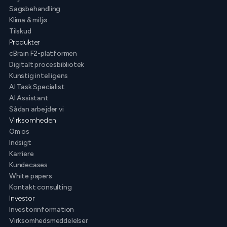
Sagsbehandling
Klima & miljø
Tilskud
Produkter
cBrain F2-platformen
Digitalt procesbibliotek
Kunstig intelligens
AI Task Specialist
AI Assistant
Sådan arbejder vi
Virksomheden
Om os
Indsigt
Karriere
Kundecases
White papers
Kontakt consulting
Investor
Investorinformation
Virksomhedsmeddelelser