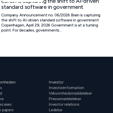
cBrain is capturing the shift to AI-driven
standard software in government
Company Announcement no. 06/2026 Brain is capturing
the shift to AI-driven standard software in government
Copenhagen, April 29, 2026 Government is at a turning
point. For decades, governments...
somheden
Investor
s
Investorinformation
gt
Virksomhedsmeddelelser
ere
Pressemeddelelser
ecases
Investor relations
e papers
Ledelse