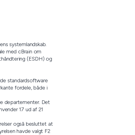
sens systemlandskab.
tale med cBrain om
enthåndtering (ESDH) og
byde standardsoftware
kante fordele, både i
lle departementer. Det
anvender 17 ud af 21
relser også besluttet at
yrelsen havde valgt F2