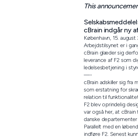
This announcement 
Selskabsmeddelels
cBrain indgår ny a
København, 15. august
Arbejdstilsynet er i g
cBrain glæder sig derf
leverance af F2 som dig
ledelsesbetjening i styr
—-
cBrain adskiller sig f
som erstatning for skr
relation til funktionali
F2 blev oprindelig des
var også her, at cBrain
danske departementer 
Parallelt med en løbend
indføre F2. Senest kun