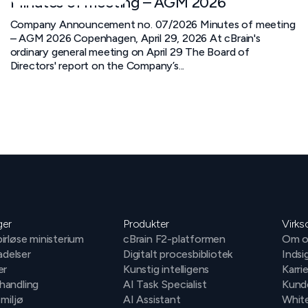
Minutes of meeting – AGM 2026
Company Announcement no. 07/2026 Minutes of meeting
– AGM 2026 Copenhagen, April 29, 2026 At cBrain's
ordinary general meeting on April 29 The Board of
Directors' report on the Company’s...
ger
Produkter
Virk
irløse ministerium
cBrain F2-platformen
Om o
ladelser
Digitalt procesbibliotek
Indsi
er
Kunstig intelligens
Karri
handling
AI Task Specialist
Kund
 miljø
AI Assistant
Whit