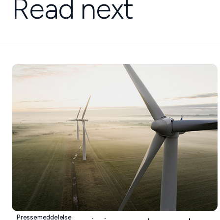
Read next
Pressemeddelelse