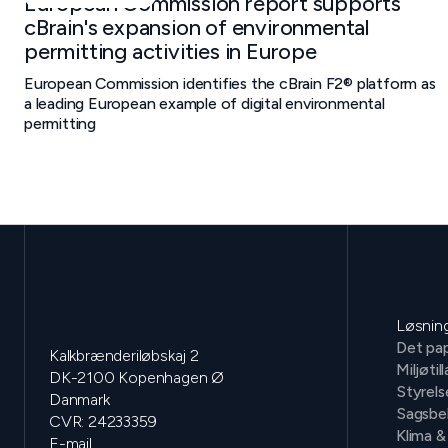
European Commission report supports
cBrain's expansion of environmental
permitting activities in Europe
European Commission identifies the cBrain F2® platform as
a leading European example of digital environmental
permitting
Løsnin
Det pap
Kalkbrænderiløbskaj 2
Miljøtil
DK-2100 Kopenhagen Ø
Styrels
Danmark
Sagsbe
CVR: 24233359
Klima &
E-mail