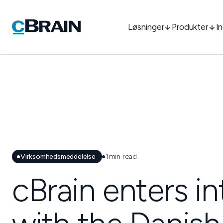
Løsninger
Produkter
I
Virksomhedsmeddelelse
1
min read
cBrain enters i