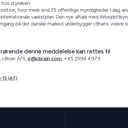
 hos styrelsen.
sition, hvor mere end 75 offentlige myndigheder i dag anv
internationale vækstplan. Den nye aftale med Arbejdstilsyne
fremgang på det danske marked underbygger cBrains videre 
ørende denne meddelelse kan rettes til
, cBrain A/S,
ir@cbrain.com
, +45 2594 4973
-15 (AT)