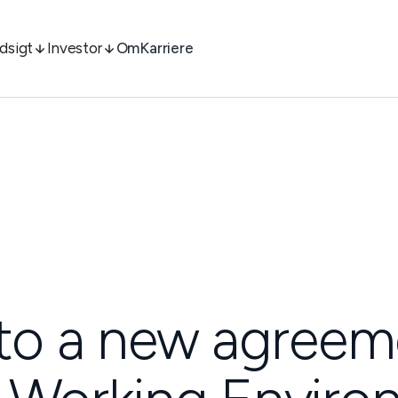
ndsigt
Investor
Om
Karriere
nto a new agree