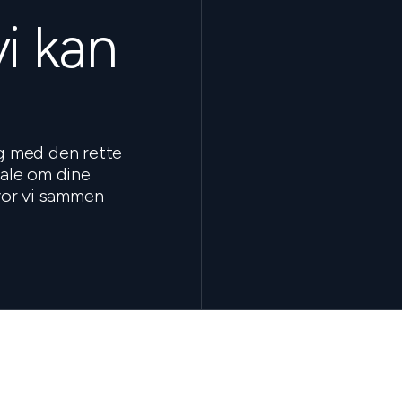
vi kan
ig med den rette
tale om dine
hvor vi sammen