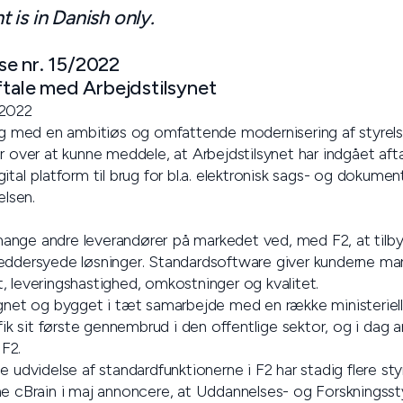
is in Danish only.
e nr. 15/2022
ftale med Arbejdstilsynet
 2022
ang med en ambitiøs og omfattende modernisering af styrel
or over at kunne meddele, at Arbejdstilsynet har indgået af
ital platform til brug for bl.a. elektronisk sags- og dokum
elsen.
ra mange andre leverandører på markedet ved, med F2, at til
æddersyede løsninger. Standardsoftware giver kunderne mar
tet, leveringshastighed, omkostninger og kvalitet.
ignet og bygget i tæt samarbejde med en række ministerie
 fik sit første gennembrud i den offentlige sektor, og i dag 
F2.
e udvidelse af standardfunktionerne i F2 har stadig flere sty
ne cBrain i maj annoncere, at Uddannelses- og Forskningsst