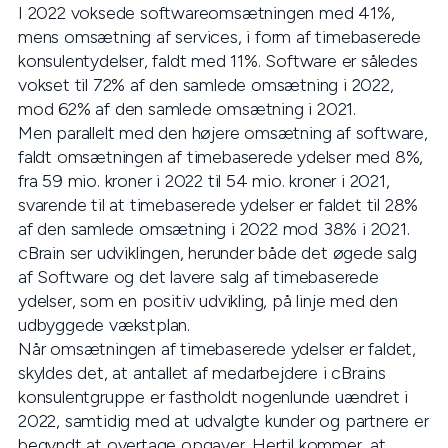
I 2022 voksede softwareomsætningen med 41%,
mens omsætning af services, i form af timebaserede
konsulentydelser, faldt med 11%. Software er således
vokset til 72% af den samlede omsætning i 2022,
mod 62% af den samlede omsætning i 2021.
Men parallelt med den højere omsætning af software,
faldt omsætningen af timebaserede ydelser med 8%,
fra 59 mio. kroner i 2022 til 54 mio. kroner i 2021,
svarende til at timebaserede ydelser er faldet til 28%
af den samlede omsætning i 2022 mod 38% i 2021.
cBrain ser udviklingen, herunder både det øgede salg
af Software og det lavere salg af timebaserede
ydelser, som en positiv udvikling, på linje med den
udbyggede vækstplan.
Når omsætningen af timebaserede ydelser er faldet,
skyldes det, at antallet af medarbejdere i cBrains
konsulentgruppe er fastholdt nogenlunde uændret i
2022, samtidig med at udvalgte kunder og partnere er
begyndt at overtage opgaver. Hertil kommer, at