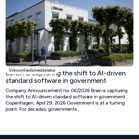
Virksomhedsmeddelelse
cBrain is capturing the shift to AI-driven
standard software in government
Company Announcement no. 06/2026 Brain is capturing
the shift to AI-driven standard software in government
Copenhagen, April 29, 2026 Government is at a turning
point. For decades, governments...