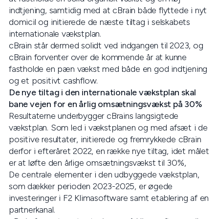
indtjening, samtidig med at cBrain både flyttede i nyt
domicil og initierede de næste tiltag i selskabets
internationale vækstplan.
cBrain står dermed solidt ved indgangen til 2023, og
cBrain forventer over de kommende år at kunne
fastholde en pæn vækst med både en god indtjening
og et positivt cashflow.
De nye tiltag i den internationale vækstplan skal
bane vejen for en årlig omsætningsvækst på 30%
Resultaterne underbygger cBrains langsigtede
vækstplan. Som led i vækstplanen og med afsæt i de
positive resultater, initierede og fremrykkede cBrain
derfor i efteråret 2022, en række nye tiltag, idet målet
er at løfte den årlige omsætningsvækst til 30%,
De centrale elementer i den udbyggede vækstplan,
som dækker perioden 2023-2025, er øgede
investeringer i F2 Klimasoftware samt etablering af en
partnerkanal.