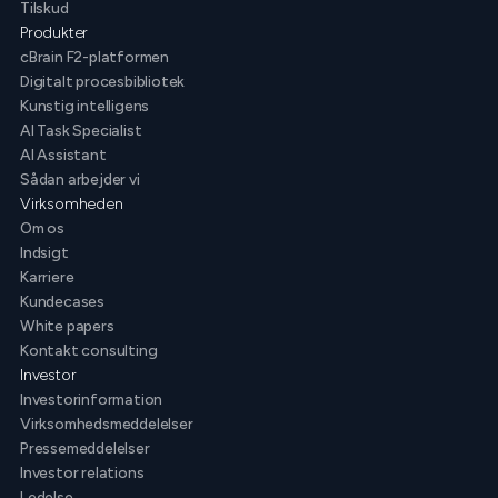
Tilskud
Produkter
cBrain F2-platformen
Digitalt procesbibliotek
Kunstig intelligens
AI Task Specialist
AI Assistant
Sådan arbejder vi
Virksomheden
Om os
Indsigt
Karriere
Kundecases
White papers
Kontakt consulting
Investor
Investorinformation
Virksomhedsmeddelelser
Pressemeddelelser
Investor relations
Ledelse