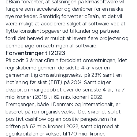
cBrain forventer, at satsningen på klimasoftware vil
fungere som accelerator og døråbner for en række
nye markeder. Samtidig forventer cBrain, at det vil
være muligt at accelerere salget af software ved at
flytte konsulentopgaver ud til kunder og partnere,
fordi det herved er muligt at levere flere projekter og
dermed øge omsætningen af software.
Forventninger til 2023
På godt 3 år har cBrain fordoblet omsætningen, idet
regnskaberne gennem de sidste 4 år viser en
gennemsnitlig omsætningsvækst på 23% samt en
indtjening før skat (EBT) på 20%. Samtidig er
eksporten mangedoblet over de seneste 4 år, fra 7
mio. kroner i 2018 til 62 mio. kroner i 2022.
Fremgangen, både i Danmark og internationalt, er
baseret på ren organisk vækst. Det sikrer et solidt
positivt cashflow og en positiv pengestrøm fra
driften på 62 mio. kroner i 2022, samtidig med at
egenkapitalen er vokset til 170 mio. kroner.