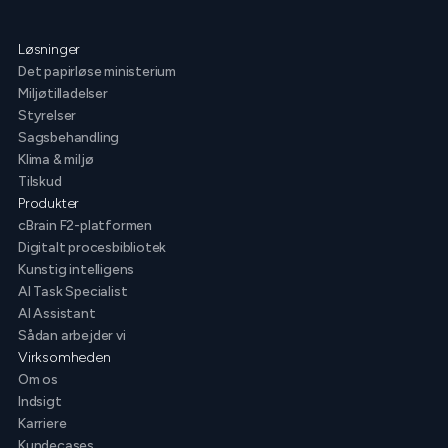
Løsninger
Det papirløse ministerium
Miljøtilladelser
Styrelser
Sagsbehandling
Klima & miljø
Tilskud
Produkter
cBrain F2-platformen
Digitalt procesbibliotek
Kunstig intelligens
AI Task Specialist
AI Assistant
Sådan arbejder vi
Virksomheden
Om os
Indsigt
Karriere
Kundecases