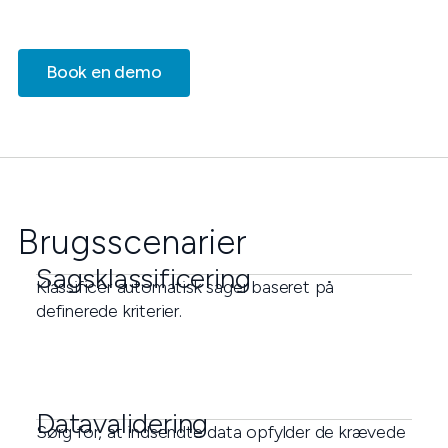
Book en demo
Brugsscenarier
Sagsklassificering
Klassificer automatisk sager baseret på
definerede kriterier.
Datavalidering
Sørg for, at indsendte data opfylder de krævede