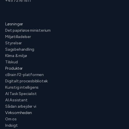
+45 7216 1811
Løsninger
Det papirløse ministerium
Miljøtilladelser
Styrelser
Sagsbehandling
Klima & miljø
Tilskud
Produkter
cBrain F2-platformen
Digitalt procesbibliotek
Kunstig intelligens
AI Task Specialist
AI Assistant
Sådan arbejder vi
Virksomheden
Om os
Indsigt