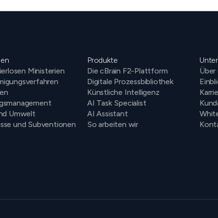
gen
Produkte
Unte
ierlosen Ministerien
Die cBrain F2-Plattform
Über
igungsverfahren
Digitale Prozessbibliothek
Einbl
en
Künstliche Intelligenz
Karri
ngsmanagement
AI Task Specialist
Kund
und Umwelt
AI Assistant
Whit
sse und Subventionen
So arbeiten wir
Kont