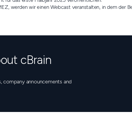
für das erste Halbjahr 2025 veröffentlichen.
EZ, werden wir einen Webcast veranstalten, in dem der Beri
out cBrain
nts, company announcements and