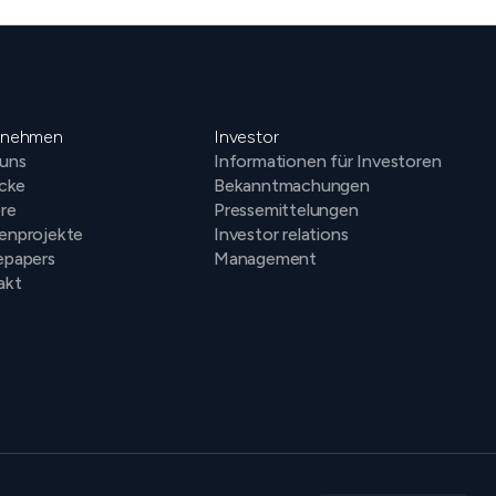
rnehmen
Investor
 uns
Informationen für Investoren
icke
Bekanntmachungen
ere
Pressemittelungen
enprojekte
Investor relations
epapers
Management
akt