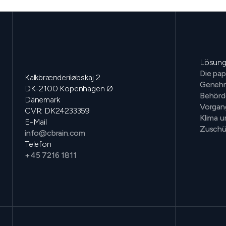
Lösun
Die pap
Kalkbrænderiløbskaj 2
Genehm
DK-2100 Kopenhagen Ø
Behörd
Dänemark
Vorga
CVR: DK24233359
Klima 
E-Mail
Zuschü
info@cbrain.com
Telefon
+45 7216 1811