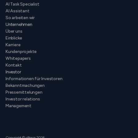
AI Task Specialist
AI Assistant
So arbeiten wir
Unternehmen
Über uns
Einblicke
Karriere
Kundenprojekte
Whitepapers
Kontakt
Investor
Informationen für Investoren
Bekanntmachungen
Pressemittelungen
Investor relations
Management
Copyright © cBrain 2026