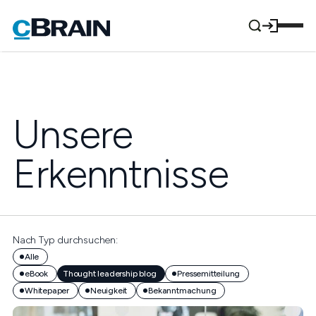
Unsere
Erkenntnisse
Nach Typ durchsuchen:
Alle
eBook
Thought leadership blog
Pressemitteilung
Whitepaper
Neuigkeit
Bekanntmachung