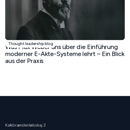
December 18, 2025
Thought leadership blog
Was Max Weber uns über die Einführung
moderner E-Akte-Systeme lehrt – Ein Blick
aus der Praxis
Kalkbrænderiløbskaj 2