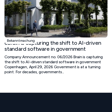
Bekanntmachung
cBrain is capturing the shift to AI-driven
standard software in government
Company Announcement no. 06/2026 Brain is capturing
the shift to AI-driven standard software in government
Copenhagen, April 29, 2026 Government is at a turning
point. For decades, governments...