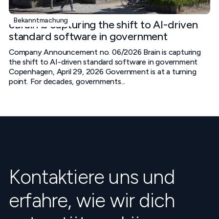
Bekanntmachung
cBrain is capturing the shift to AI-driven
standard software in government
Company Announcement no. 06/2026 Brain is capturing
the shift to AI-driven standard software in government
Copenhagen, April 29, 2026 Government is at a turning
point. For decades, governments...
Kontaktiere uns und
erfahre, wie wir dich