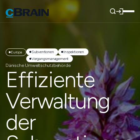
Subventionen
Inspektionen
Europa
Vorgangsmanagement
Dänische Umweltschutzbehörde
Effiziente
Verwaltung
der