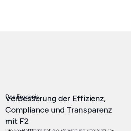
Das Ergebnis
Verbesserung der Effizienz,
Compliance und Transparenz
mit F2
Die F2-Plattform hat die Verwaltung von Natura-