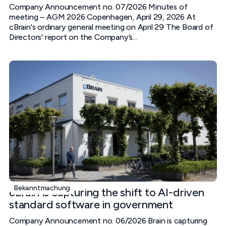
Company Announcement no. 07/2026 Minutes of
meeting – AGM 2026 Copenhagen, April 29, 2026 At
cBrain's ordinary general meeting on April 29 The Board of
Directors' report on the Company’s...
Bekanntmachung
cBrain is capturing the shift to AI-driven
standard software in government
Company Announcement no. 06/2026 Brain is capturing