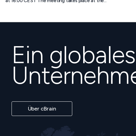
at 16:00 CEST The meeting takes place at the...
Ein globales
Unternehm
Über cBrain