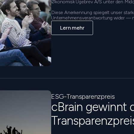
Økonomisk Ugebrev A/S unter den Midca
Diese Anerkennung spiegelt unser star
Unternehmensverantwortung wider — mit
Lern mehr
ESG-Transparenzpreis
cBrain gewinnt
Transparenzprei