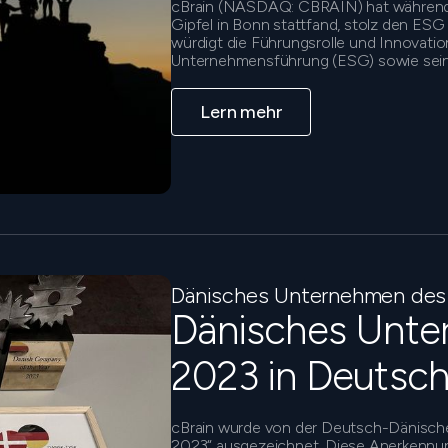
cBrain (NASDAQ: CBRAIN) hat während 
Gipfel in Bonn stattfand, stolz den ES
würdigt die Führungsrolle und Innovatio
Unternehmensführung (ESG) sowie sein 
Lern mehr
Dänisches Unternehmen des
Dänisches Unte
2023 in Deutsch
cBrain wurde von der Deutsch-Dänisch
2023“ ausgezeichnet. Diese Anerkennung