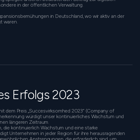
ondere in der öffentlichen Verwaltung.
xpansionsbemühungen in Deutschland, wo wir aktiv an der
gt waren.
s Erfolgs 2023
it dem Preis „Succesvirksomhed 2023“ (Company of
erkennung würdigt unser kontinuierliches Wachstum und
inen längeren Zeitraum.
die kontinuierlich Wachstum und eine starke
rdigt Unternehmen in jeder Region für ihre herausragenden
gewöhnlichen Anstrengungen, die erforderlich sind, um