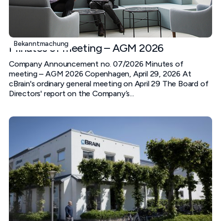
Bekanntmachung
Minutes of meeting – AGM 2026
Company Announcement no. 07/2026 Minutes of
meeting – AGM 2026 Copenhagen, April 29, 2026 At
cBrain's ordinary general meeting on April 29 The Board of
Directors' report on the Company’s...