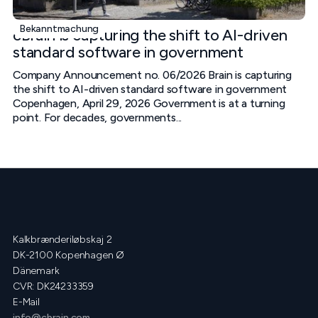
Bekanntmachung
cBrain is capturing the shift to AI-driven
standard software in government
Company Announcement no. 06/2026 Brain is capturing
the shift to AI-driven standard software in government
Copenhagen, April 29, 2026 Government is at a turning
point. For decades, governments...
Kalkbrænderiløbskaj 2
DK-2100 Kopenhagen Ø
Dänemark
CVR: DK24233359
E-Mail
info@cbrain.com