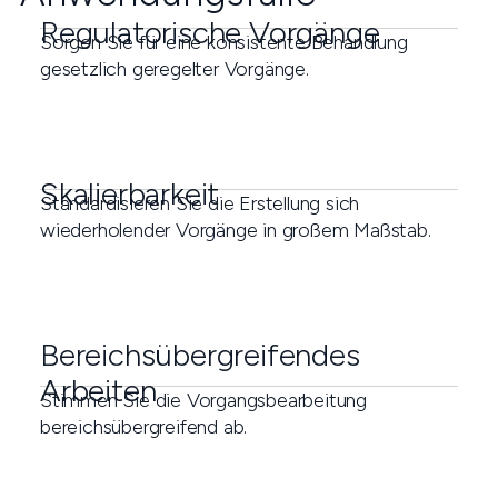
Regulatorische Vorgänge
Sorgen Sie für eine konsistente Behandlung
gesetzlich geregelter Vorgänge.
Skalierbarkeit
Standardisieren Sie die Erstellung sich
wiederholender Vorgänge in großem Maßstab.
Bereichsübergreifendes
Arbeiten
Stimmen Sie die Vorgangsbearbeitung
bereichsübergreifend ab.