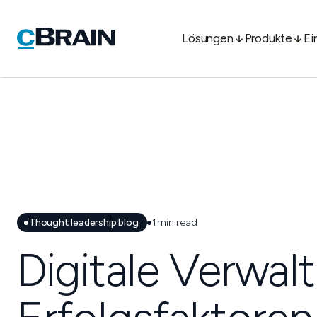
Lösungen
Produkte
Ei
Thought leadership blog
1
min read
Digitale Verwal