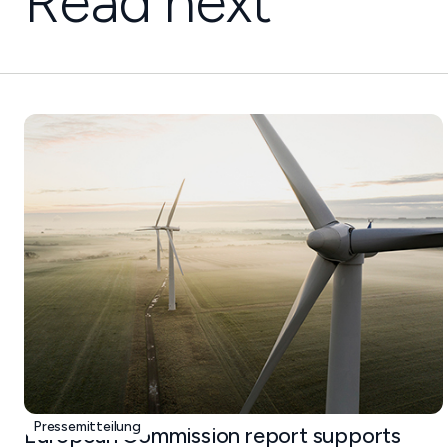
Read next
Pressemitteilung
European Commission report supports