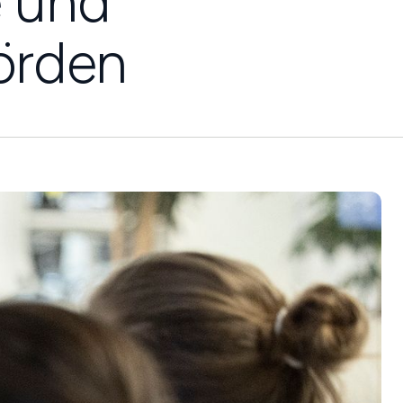
e und
örden