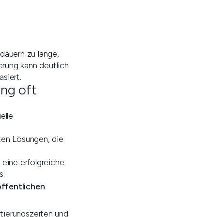
dauern zu lange,
rung kann deutlich
siert.
ung oft
elle
bten Lösungen, die
, eine erfolgreiche
s:
öffentlichen
ntierungszeiten und