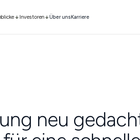
nblicke
Investoren
Über uns
Karriere
tung neu gedacht