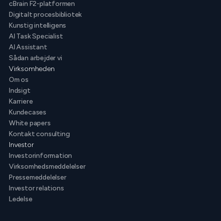
cBrain F2-platformen
Digitalt procesbibliotek
Kunstig intelligens
AI Task Specialist
AI Assistant
Sådan arbejder vi
Virksomheden
Om os
Indsigt
Karriere
Kundecases
White papers
Kontakt consulting
Investor
Investorinformation
Virksomhedsmeddelelser
Pressemeddelelser
Investor relations
Ledelse