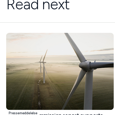
Read next
Pressemeddelelse