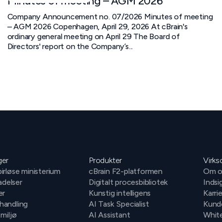
Minutes of meeting – AGM 2026
Company Announcement no. 07/2026 Minutes of meeting
– AGM 2026 Copenhagen, April 29, 2026 At cBrain's
ordinary general meeting on April 29 The Board of
Directors' report on the Company’s...
ger
Produkter
Virk
irløse ministerium
cBrain F2-platformen
Om o
ladelser
Digitalt procesbibliotek
Indsi
er
Kunstig intelligens
Karri
handling
AI Task Specialist
Kund
 miljø
AI Assistant
Whit