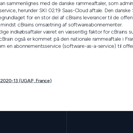
an sammenlignes med de danske rammeaftaler, som admini
rvice, herunder SKI 02.19 Saas-Cloud aftale. Den danske 
egrundlaget for en stor del af cBrains leverancer til de offe
e mindst cBrains omsætning af softwareabonnementer.
lige indkøbsaftaler været en væsentlig faktor for cBrains s
 cBrain også er kommet på den nationale rammeaftale i Frank
om en abonnementsservice (software-as-a-service) til offe
 2020-13 (UGAP, France)