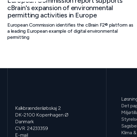
European Commission report supports
cBrain's expansion of environmental
permitting activities in Europe
European Commission identifies the cBrain F2® platform as
a leading European example of digital environmental
permitting
Løsnin
Det pap
Kalkbrænderiløbskaj 2
Miljøtil
DK-2100 Kopenhagen Ø
Styrels
Danmark
Sagsbe
CVR: 24233359
Klima &
E-mail