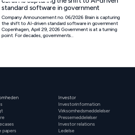
cBrain is capturing the shift to AI-driven
standard software in government
Company Announcement no. 06/2026 Brain is capturing
the shift to AI-driven standard software in government
Copenhagen, April 29, 2026 Government is at a turning
point. For decades, governments...
somheden
Investor
s
Investorinformation
gt
Virksomhedsmeddelelser
ere
Pressemeddelelser
ecases
Investor relations
e papers
Ledelse