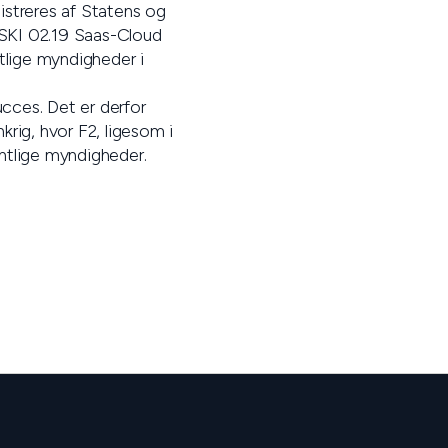
streres af Statens og
SKI 02.19 Saas-Cloud
ntlige myndigheder i
ucces. Det er derfor
rig, hvor F2, ligesom i
ntlige myndigheder.