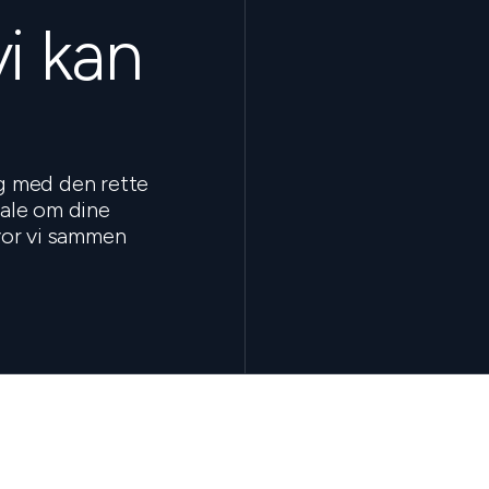
vi kan
ig med den rette
tale om dine
hvor vi sammen