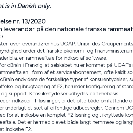
is in Danish only.
lse nr. 13/2020
om leverandør på den nationale franske rammeaf
20
isten over leverandører hos UGAP, Union des Groupements 
myndighed under det franske økonomi- og finansministeriu
nder bl.a. en rammeaftale for indkøb af software.
t for cBrain i Frankrig, at selskabet nu er kommet på UGAP’s
ammeaftalen i form af et serviceabonnement, ofte kaldt so
Brain endvidere de forskellige typer af konsulentydelser, 
ffelse og ibrugtagning af F2, herunder konfigurering af sta
e og support. Konsulentydelser udbydes på timebasis.
eder indkøber IT-løsninger, er det ofte både omfattende og
b er underlagt et sæt af offentlige udbudsregler. Gennem U
d for at indkøbe en komplet F2-løsning og tilknyttede kon
aftale. Det er hermed blevet både langt nemmere og langt 
at indkøbe F2.