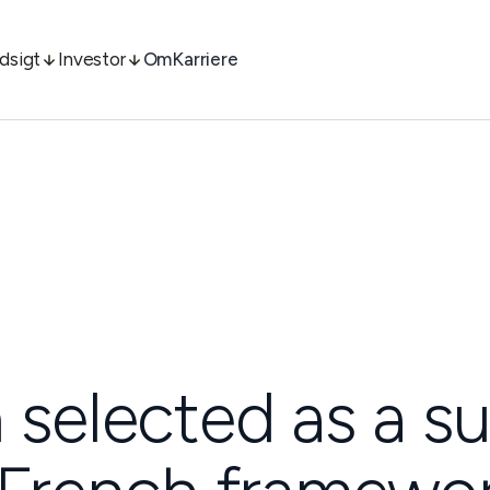
ndsigt
Investor
Om
Karriere
 selected as a su