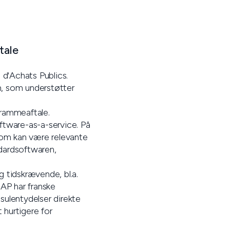
tale
d'Achats Publics.
m, som understøtter
 rammeaftale.
ftware-as-a-service. På
som kan være relevante
ndardsoftwaren,
 tidskrævende, bl.a.
GAP har franske
sulentydelser direkte
hurtigere for