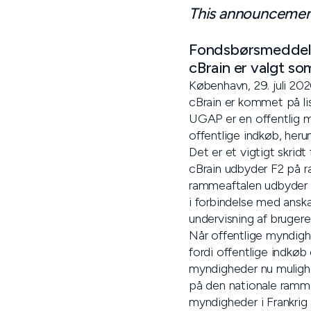
This announcement 
Fondsbørsmeddele
cBrain er valgt s
København, 29. juli 20
cBrain er kommet på l
UGAP er en offentlig 
offentlige indkøb, heru
Det er et vigtigt skrid
cBrain udbyder F2 på r
rammeaftalen udbyder c
i forbindelse med anska
undervisning af bruger
Når offentlige myndigh
fordi offentlige indkø
myndigheder nu mulighe
på den nationale ramme
myndigheder i Frankrig 