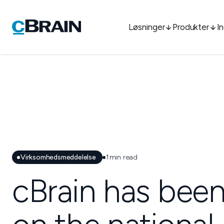
Løsninger
Produkter
I
Virksomhedsmeddelelse
1
min read
cBrain has been