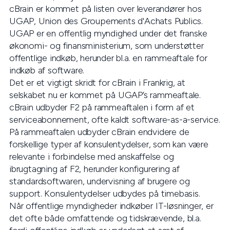
cBrain er kommet på listen over leverandører hos
UGAP, Union des Groupements d'Achats Publics.
UGAP er en offentlig myndighed under det franske
økonomi- og finansministerium, som understøtter
offentlige indkøb, herunder bl.a. en rammeaftale for
indkøb af software.
Det er et vigtigt skridt for cBrain i Frankrig, at
selskabet nu er kommet på UGAP’s rammeaftale.
cBrain udbyder F2 på rammeaftalen i form af et
serviceabonnement, ofte kaldt software-as-a-service.
På rammeaftalen udbyder cBrain endvidere de
forskellige typer af konsulentydelser, som kan være
relevante i forbindelse med anskaffelse og
ibrugtagning af F2, herunder konfigurering af
standardsoftwaren, undervisning af brugere og
support. Konsulentydelser udbydes på timebasis.
Når offentlige myndigheder indkøber IT-løsninger, er
det ofte både omfattende og tidskrævende, bl.a.