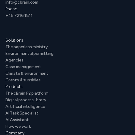
info@cbrain.com
Phone
+45 7216 1811
Solutions
The paperless ministry
Environmental permitting
Agencies
Case management
Climate & environment
Grants & subsidies
Products
The cBrain F2 platform
Digital process library
Artificial intelligence
AI Task Specialist
AI Assistant
How we work
Company