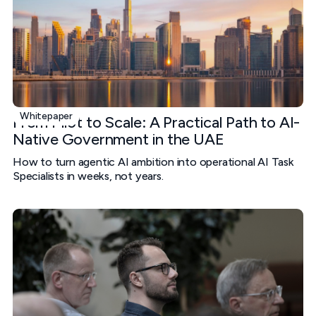
Whitepaper
From Pilot to Scale: A Practical Path to AI-
Native Government in the UAE
How to turn agentic AI ambition into operational AI Task
Specialists in weeks, not years.