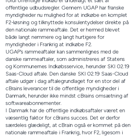
fordi offentlige indkøb er underlagt et sæt af
offentlige udbudsregler. Gennem UGAP har franske
myndigheder nu mulighed for at indkøbe en komplet
F2-løsning og tilknyttede konsulentydelser direkte på
den nationale rammeaftale. Det er hermed blevet
både langt nemmere og langt hurtigere for
myndigheder i Frankrig at indkøbe F2.
UGAP’s rammeaftaler kan sammenlignes med de
danske rammeaftaler, som administreres af Statens
og Kommunernes Indkøbsservice, herunder SKI 02.19
Saas-Cloud aftale. Den danske SKI 02.19 Saas-Cloud
aftale udgør i dag aftalegrundlaget for en stor del af
cBrains leverancer til de offentlige myndigheder i
Danmark, herunder ikke mindst cBrains omsætning af
softwareabonnementer.
I Danmark har de offentlige indkøbsaftaler været en
væsentlig faktor for cBrains succes. Det er derfor
særdeles glædeligt, at cBrain også er kommet på den
nationale rammeaftale i Frankrig, hvor F2, ligesom i