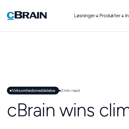
Løsninger
Produkter
I
Virksomhedsmeddelelse
2
min read
cBrain wins clim