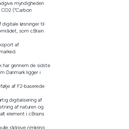
l rådgive myndigheden
af CO2 (“Carbon
igitale løsninger til
øområdet, som cBrain
eksport af
 marked.
ark har gennem de sidste
m Danmark ligger i
efølje af F2-baserede
ig digitalisering af
etning af naturen og
alt element i cBrains
skulle rådgive omkring