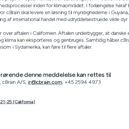
ighedsprocesser inden for klimaområdet. I forlængelse heraf
or cBrain skal levere en løsning til myndighederne i Guyana
ing af international handel med udryddelsestruede vilde dy
 over aftalen i Californien. Aftalen underbygger, at danske e
g og klima kan eksporteres og genbruges. Samtidig håber cBrai
gesom i Sydamerika, kan føre til flere aftaler.
ørende denne meddelelse kan rettes til
, cBrain A/S,
ir@cbrain.com
, +45 2594 4973
21-25 (California)