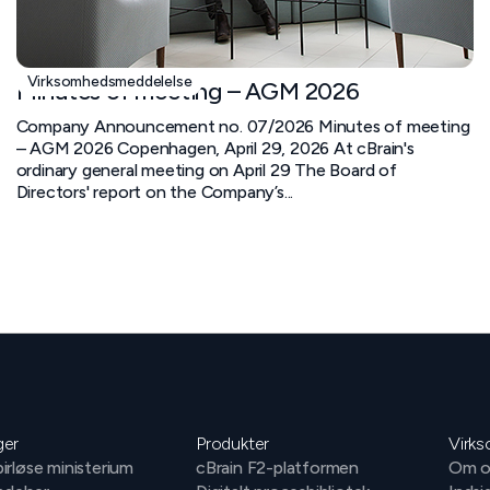
Virksomhedsmeddelelse
Minutes of meeting – AGM 2026
Company Announcement no. 07/2026 Minutes of meeting
– AGM 2026 Copenhagen, April 29, 2026 At cBrain's
ordinary general meeting on April 29 The Board of
Directors' report on the Company’s...
ger
Produkter
Virk
irløse ministerium
cBrain F2-platformen
Om o