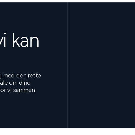
vi kan
ig med den rette
tale om dine
hvor vi sammen