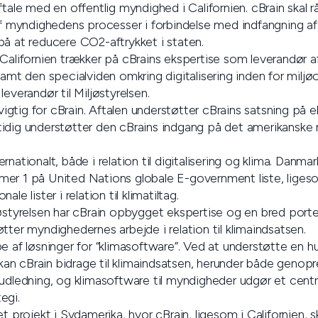
ftale med en offentlig myndighed i Californien. cBrain ska
 af myndighedens processer i forbindelse med indfangning 
på at reducere CO2-aftrykket i staten.
Californien trækker på cBrains ekspertise som leverandør af d
samt den specialviden omkring digitalisering inden for milj
everandør til Miljøstyrelsen.
 vigtig for cBrain. Aftalen understøtter cBrains satsning på 
idig understøtter den cBrains indgang på det amerikanske
rnationalt, både i relation til digitalisering og klima. Danm
er 1 på United Nations globale E-government liste, ligeso
le lister i relation til klimatiltag.
jøstyrelsen har cBrain opbygget ekspertise og en bred port
tter myndighedernes arbejde i relation til klimaindsatsen.
 af løsninger for “klimasoftware”. Ved at understøtte en hurt
n cBrain bidrage til klimaindsatsen, herunder både genopr
udledning, og klimasoftware til myndigheder udgør et centr
egi.
et projekt i Sydamerika, hvor cBrain, ligesom i Californien, 