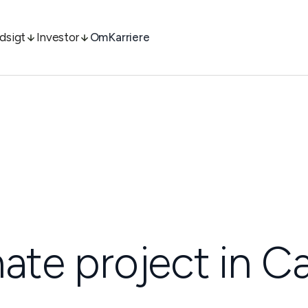
ndsigt
Investor
Om
Karriere
ate project in Ca