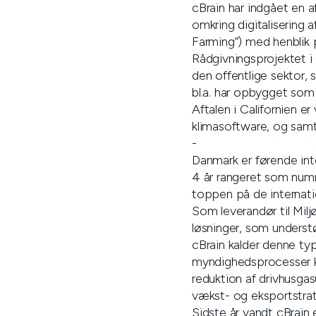
cBrain har indgået en a
omkring digitalisering
Farming”) med henblik 
Rådgivningsprojektet i 
den offentlige sektor, 
bl.a. har opbygget som l
Aftalen i Californien er
klimasoftware, og samt
-
Danmark er førende inte
4 år rangeret som numm
toppen på de internationa
Som leverandør til Mil
løsninger, som understø
cBrain kalder denne type
myndighedsprocesser ka
reduktion af drivhusgas
vækst- og eksportstrat
Sidste år vandt cBrain 