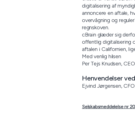
digitalisering af mynd
annoncere en aftale, hv
overvågning og reguler
regnskoven.
cBrain glæder sig derfor
offentlig digitaliserin
aftalen i Californien, li
Med venlig hilsen
Per Tejs Knudsen, CEO
Henvendelser vedr
Ejvind Jørgensen, CFO
Selskabsmeddelelse nr 20