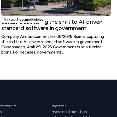
Virksomhedsmeddelelse
cBrain is capturing the shift to AI-driven
standard software in government
Company Announcement no. 06/2026 Brain is capturing
the shift to AI-driven standard software in government
Copenhagen, April 29, 2026 Government is at a turning
point. For decades, governments...
somheden
Investor
s
Investorinformation