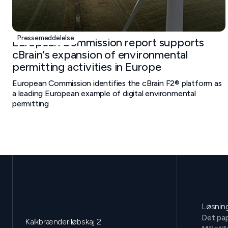
Pressemeddelelse
European Commission report supports
cBrain's expansion of environmental
permitting activities in Europe
European Commission identifies the cBrain F2® platform as
a leading European example of digital environmental
permitting
Løsnin
Det pap
Kalkbrænderiløbskaj 2