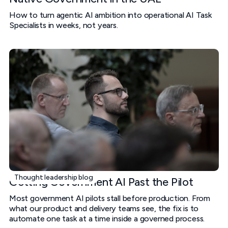
How to turn agentic AI ambition into operational AI Task
Specialists in weeks, not years.
Thought leadership blog
Getting Government AI Past the Pilot
Most government AI pilots stall before production. From
what our product and delivery teams see, the fix is to
automate one task at a time inside a governed process.