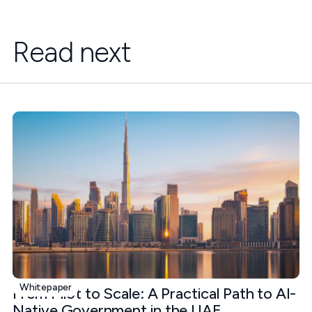
Read next
Whitepaper
From Pilot to Scale: A Practical Path to AI-
Native Government in the UAE