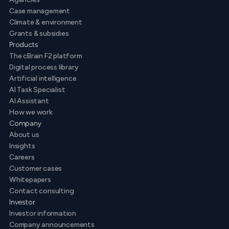
Case management
Climate & environment
Grants & subsidies
Products
The cBrain F2 platform
Digital process library
Artificial intelligence
AI Task Specialist
AI Assistant
How we work
Company
About us
Insights
Careers
Customer cases
Whitepapers
Contact consulting
Investor
Investor information
Company announcements