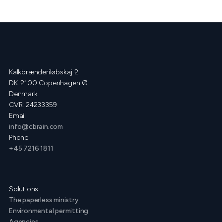
Kalkbrænderiløbskaj 2
DK-2100 Copenhagen Ø
Denmark
CVR: 24233359
Email
info@cbrain.com
Phone
+45 7216 1811
Solutions
The paperless ministry
Environmental permitting
Agencies