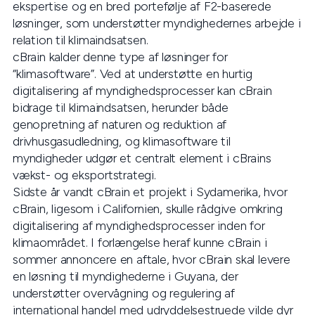
ekspertise og en bred portefølje af F2-baserede
løsninger, som understøtter myndighedernes arbejde i
relation til klimaindsatsen.
cBrain kalder denne type af løsninger for
“klimasoftware”. Ved at understøtte en hurtig
digitalisering af myndighedsprocesser kan cBrain
bidrage til klimaindsatsen, herunder både
genopretning af naturen og reduktion af
drivhusgasudledning, og klimasoftware til
myndigheder udgør et centralt element i cBrains
vækst- og eksportstrategi.
Sidste år vandt cBrain et projekt i Sydamerika, hvor
cBrain, ligesom i Californien, skulle rådgive omkring
digitalisering af myndighedsprocesser inden for
klimaområdet. I forlængelse heraf kunne cBrain i
sommer annoncere en aftale, hvor cBrain skal levere
en løsning til myndighederne i Guyana, der
understøtter overvågning og regulering af
international handel med udryddelsestruede vilde dyr