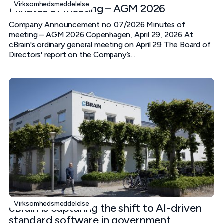
Virksomhedsmeddelelse
Minutes of meeting – AGM 2026
Company Announcement no. 07/2026 Minutes of
meeting – AGM 2026 Copenhagen, April 29, 2026 At
cBrain's ordinary general meeting on April 29 The Board of
Directors' report on the Company’s...
Virksomhedsmeddelelse
cBrain is capturing the shift to AI-driven
standard software in government