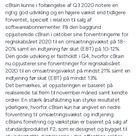
cBrain kunne i forlængelse af Q3 2020 notere en
rigtig god udvikling og en højere vækst end tidligere
forventet, specielt i relation til salg af
softwareabonnementer. På den baggrund
opjusterede cBrain i oktober sine forventningerne for
regnskabsåret 2020 til en omsætningsvækst på 18-
20% samt en indtjening før skat (EBT) på 10-12%.
Den gode udvikling er fastholdt i Q4, hvorfor cBrain
nu opjusterer sine forventninger for regnskabsåret
2020 til en omsætningsvækst på mindst 21% samt en
indtjening før skat (EBT) på mindst 13%.
Det bemærkes, at opjusteringen er baseret på
realiserede tal frem til november måned samt kendte
ordrer. En stærk årsafslutning kan styrke resultatet
yderligere, hvorfor cBrain kun har angivet en nedre
forventning til omsætningsvækst og indtjening.
cBrains forretning og vækstplan er baseret på salg af
standardproduktet F2, som er designet og bygget til