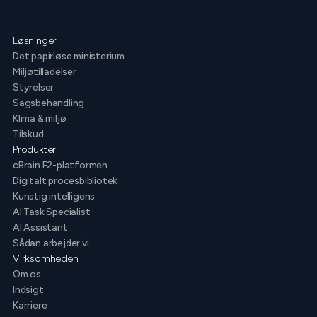
Løsninger
Det papirløse ministerium
Miljøtilladelser
Styrelser
Sagsbehandling
Klima & miljø
Tilskud
Produkter
cBrain F2-platformen
Digitalt procesbibliotek
Kunstig intelligens
AI Task Specialist
AI Assistant
Sådan arbejder vi
Virksomheden
Om os
Indsigt
Karriere