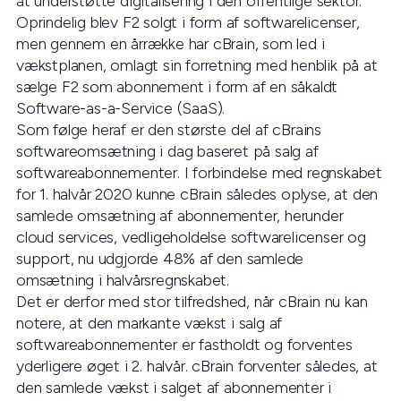
at understøtte digitalisering i den offentlige sektor.
Oprindelig blev F2 solgt i form af softwarelicenser,
men gennem en årrække har cBrain, som led i
vækstplanen, omlagt sin forretning med henblik på at
sælge F2 som abonnement i form af en såkaldt
Software-as-a-Service (SaaS).
Som følge heraf er den største del af cBrains
softwareomsætning i dag baseret på salg af
softwareabonnementer. I forbindelse med regnskabet
for 1. halvår 2020 kunne cBrain således oplyse, at den
samlede omsætning af abonnementer, herunder
cloud services, vedligeholdelse softwarelicenser og
support, nu udgjorde 48% af den samlede
omsætning i halvårsregnskabet.
Det er derfor med stor tilfredshed, når cBrain nu kan
notere, at den markante vækst i salg af
softwareabonnementer er fastholdt og forventes
yderligere øget i 2. halvår. cBrain forventer således, at
den samlede vækst i salget af abonnementer i