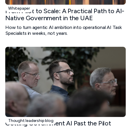
Whitepaper
From Pilot to Scale: A Practical Path to AI-
Native Government in the UAE
How to turn agentic AI ambition into operational AI Task
Specialists in weeks, not years.
Thought leadership blog
Getting Government AI Past the Pilot