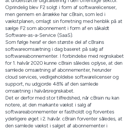
at understøtte digitalisering i den offentlige sektor.
Oprindelig blev F2 solgt i form af softwarelicenser,
men gennem en årrække har cBrain, som led i
vækstplanen, omlagt sin forretning med henblik på at
sælge F2 som abonnement i form af en såkaldt
Software-as-a-Service (SaaS).
Som følge heraf er den største del af cBrains
softwareomsætning i dag baseret på salg af
softwareabonnementer. I forbindelse med regnskabet
for 1. halvår 2020 kunne cBrain således oplyse, at den
samlede omsætning af abonnementer, herunder
cloud services, vedligeholdelse softwarelicenser og
support, nu udgjorde 48% af den samlede
omsætning i halvårsregnskabet.
Det er derfor med stor tilfredshed, når cBrain nu kan
notere, at den markante vækst i salg af
softwareabonnementer er fastholdt og forventes
yderligere øget i 2. halvår. cBrain forventer således, at
den samlede vækst i salget af abonnementer i