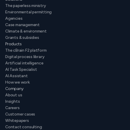
The paperless ministry
Environmental permitting
Agencies
Case management
Climate & environment
Grants & subsidies
Products
The cBrain F2 platform
Digital process library
Artificial intelligence
AI Task Specialist
AI Assistant
How we work
Company
About us
Insights
Careers
Customer cases
Whitepapers
Contact consulting