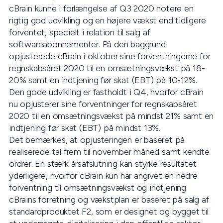
cBrain kunne i forlængelse af Q3 2020 notere en
rigtig god udvikling og en højere vækst end tidligere
forventet, specielt i relation til salg af
softwareabonnementer. På den baggrund
opjusterede cBrain i oktober sine forventningerne for
regnskabsåret 2020 til en omsætningsvækst på 18-
20% samt en indtjening før skat (EBT) på 10-12%.
Den gode udvikling er fastholdt i Q4, hvorfor cBrain
nu opjusterer sine forventninger for regnskabsåret
2020 til en omsætningsvækst på mindst 21% samt en
indtjening før skat (EBT) på mindst 13%.
Det bemærkes, at opjusteringen er baseret på
realiserede tal frem til november måned samt kendte
ordrer. En stærk årsafslutning kan styrke resultatet
yderligere, hvorfor cBrain kun har angivet en nedre
forventning til omsætningsvækst og indtjening.
cBrains forretning og vækstplan er baseret på salg af
standardproduktet F2, som er designet og bygget til