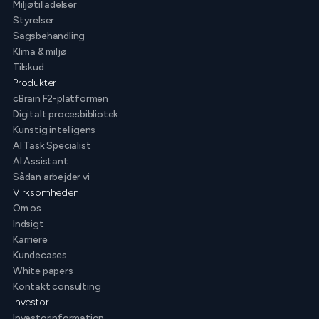
Miljøtilladelser
Styrelser
Sagsbehandling
Klima & miljø
Tilskud
Produkter
cBrain F2-platformen
Digitalt procesbibliotek
Kunstig intelligens
AI Task Specialist
AI Assistant
Sådan arbejder vi
Virksomheden
Om os
Indsigt
Karriere
Kundecases
White papers
Kontakt consulting
Investor
Investorinformation