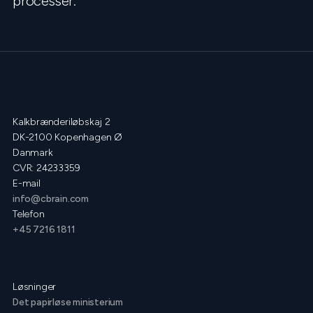
processer.
Kalkbrænderiløbskaj 2
DK-2100 Kopenhagen Ø
Danmark
CVR: 24233359
E-mail
info@cbrain.com
Telefon
+45 7216 1811
Løsninger
Det papirløse ministerium