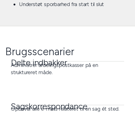
Understøt sporbarhed fra start til slut
Brugsscenarier
Delte indbakker
Administrer afdelingspostkasser på en
struktureret måde.
Sagskorrespondance
Opbevar alle e-mails relateret til en sag ét sted.